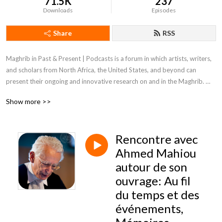
71.5K
237
Downloads
Episodes
Share
RSS
Maghrib in Past & Present | Podcasts is a forum in which artists, writers, 
and scholars from North Africa, the United States, and beyond can 
present their ongoing and innovative research on and in the Maghrib. 
The podcasts are based on lectures, live performances, book talks, and 
Show more >>
interviews across the region. Aiming to project the scientific and cultural 
dynamism of research in and on North Africa into the classroom, we too 
hope to reach a wider audience across the globe.
Rencontre avec
Ahmed Mahiou
autour de son
ouvrage: Au fil
du temps et des
événements,