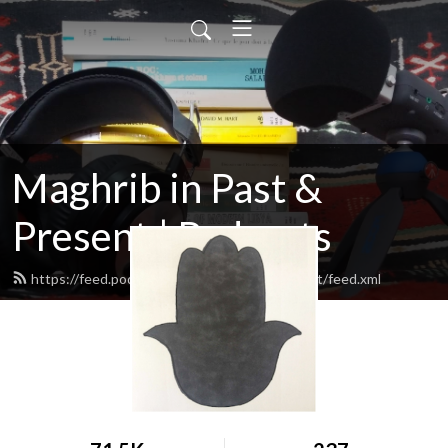
Maghrib in Past &
Present | Podcasts
https://feed.podbean.com/themaghribpodcast/feed.xml